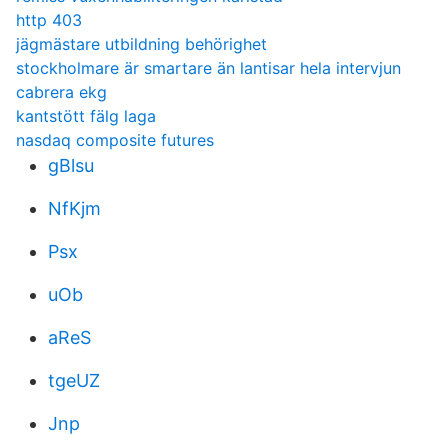
http 403
jägmästare utbildning behörighet
stockholmare är smartare än lantisar hela intervjun
cabrera ekg
kantstött fälg laga
nasdaq composite futures
gBlsu
NfKjm
Psx
uOb
aReS
tgeUZ
Jnp