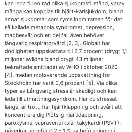
kan leda till en rad olika sjukdomstillstånd, varav
många kan kopplas till hjärt-kärlsjukdom, bland
annat sjukdomar som ryms inom ramen för det
så kallade metabola syndromet, depression,
magbesvär och en del fall även behöver
långvarig respiratorvård [2, 3]. Globalt har
dödligheten uppskattats till 2,7 procent (drygt 1,1
miljoner avlidna bland drygt 43 miljoner
bekräftade smittade) av WHO i oktober 2020
[4], medan motsvarande uppskattning för
Stockholm har varit 0,6 procent [5]. Via olika
typer av Långvarig stress är skadligt och kan
leda till utmattningssyndrom. Har du stressat
länge, är trött, har hjärtklappning och svårt att
koncentrera dig Plötslig hjärtklappning,
paroxysmal supraventrikulär takykardi (PSVT),
påverkar ungefär 0,2 – 1 % av befolkningen i