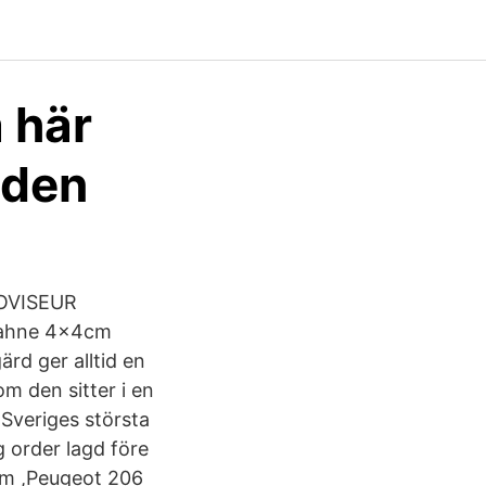
å här
 den
ROVISEUR
ahne 4x4cm
rd ger alltid en
m den sitter i en
u Sveriges största
g order lagd före
am ,Peugeot 206