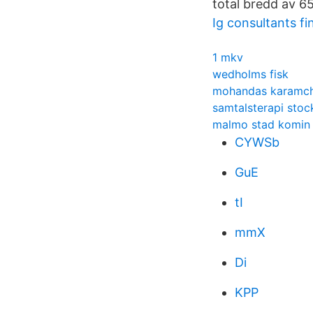
total bredd av 65
Ig consultants fi
1 mkv
wedholms fisk
mohandas karamc
samtalsterapi sto
malmo stad komin
CYWSb
GuE
tI
mmX
Di
KPP