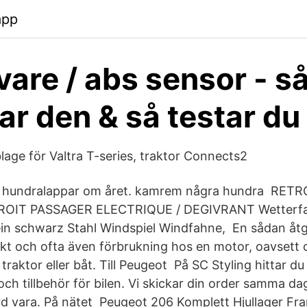
app
vare / abs sensor - s
ar den & så testar du
lage för Valtra T-series, traktor Connects2
a hundralappar om året. kamrem några hundra RET
ROIT PASSAGER ELECTRIQUE / DEGIVRANT Wetterf
ein schwarz Stahl Windspiel Windfahne, En sådan åtgä
ekt och ofta även förbrukning hos en motor, oavsett o
il, traktor eller båt. Till Peugeot På SC Styling hittar d
och tillbehör för bilen. Vi skickar din order samma da
rd vara. På nätet Peugeot 206 Komplett Hjullager Fr