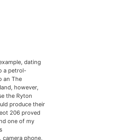
example, dating
 a petrol-
so an The
gland, however,
ose the Ryton
uld produce their
ugeot 206 proved
and one of my
s
g, camera phone,