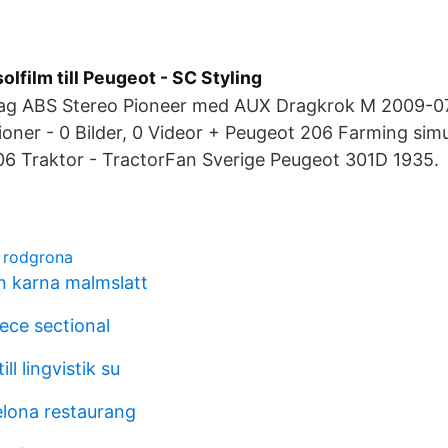
olfilm till Peugeot - SC Styling
ag ABS Stereo Pioneer med AUX Dragkrok M 2009-0
ioner - 0 Bilder, 0 Videor + Peugeot 206 Farming simu
6 Traktor - TractorFan Sverige Peugeot 301D 1935.
e rodgrona
n karna malmslatt
ece sectional
ill lingvistik su
elona restaurang