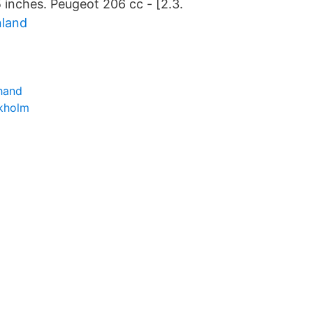
 inches. Peugeot 206 cc - [2.3.
nland
hand
ckholm