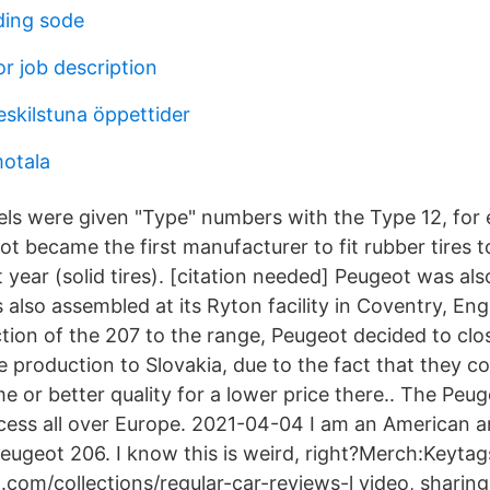
ding sode
or job description
eskilstuna öppettider
motala
ls were given "Type" numbers with the Type 12, for 
 became the first manufacturer to fit rubber tires to
 year (solid tires). [citation needed] Peugeot was al
also assembled at its Ryton facility in Coventry, En
ction of the 207 to the range, Peugeot decided to cl
 production to Slovakia, due to the fact that they co
me or better quality for a lower price there.. The Pe
ccess all over Europe. 2021-04-04 I am an American 
Peugeot 206. I know this is weird, right?Merch:Keytag
t.com/collections/regular-car-reviews-l video, sharin