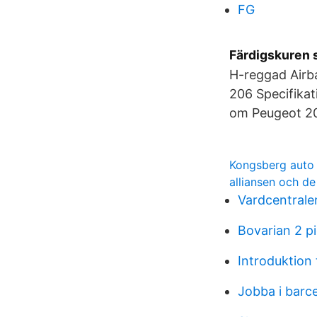
FG
Färdigskuren s
H-reggad Airb
206 Specifikat
om Peugeot 20
Kongsberg auto
alliansen och d
Vardcentrale
Bovarian 2 pi
Introduktion t
Jobba i barc