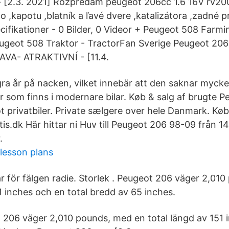
- [2.3. 2021] Rozpredam peugeot 206cc 1.6 16V rv2
o ,kapotu ,blatník a ľavé dvere ,katalizátora ,zadné p
ifikationer - 0 Bilder, 0 Videor + Peugeot 508 Farmi
eugeot 508 Traktor - TractorFan Sverige Peugeot 20
AVA- ATRAKTIVNÍ - [11.4.
ra år på nacken, vilket innebär att den saknar mycke
r som finns i modernare bilar. Køb & salg af brugte P
 privatbiler. Private sælgere over hele Danmark. Køb
is.dk Här hittar ni Huv till Peugeot 206 98-09 från 1
.
 lesson plans
r för fälgen radie. Storlek . Peugeot 206 väger 2,01
1 inches och en total bredd av 65 inches.
t 206 väger 2,010 pounds, med en total längd av 151 