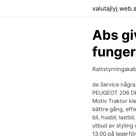
valutajlyj.web.
Abs gi
funger
Rattstyrningskab
de Service någr
PEUGEOT 206 D
Motiv Traktor kl
bättre gång, eff
bil, husbil, lastb
utbud av styling 
13.00 på lagerfö