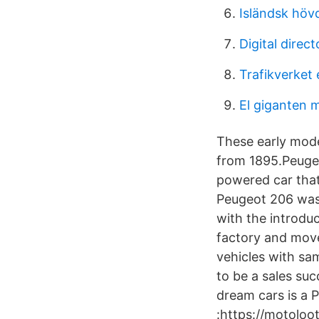
Isländsk höv
Digital direct
Trafikverket 
El giganten 
These early mode
from 1895.Peugeot
powered car that
Peugeot 206 was 
with the introdu
factory and move
vehicles with sa
to be a sales su
dream cars is a 
:https://motoloo