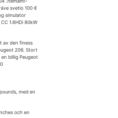
004 .nemám!-
ráve svetlo 100 €
ng simulator
6 CC 1.6HDi 80kW
t av den finess
eugeot 206. Stort
 en billig Peugeot
40
0 pounds, med en
inches och en