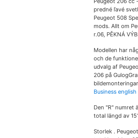
Peugeot 206 cc 
predné ľavé svetl
Peugeot 508 Spec
mods. Allt om P
r.06, PĚKNÁ VÝB
Modellen har någ
och de funktione
udvalg af Peugeot
206 på GulogGrat
bildemonteringar
Business english
Den "R" numret ä
total längd av 15
Storlek . Peugeo