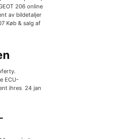
EUGEOT 206 online
nt av bildetaljer
7 Køb & salg af
en
ferty.
te ECU-
nt ihres 24 jan
-