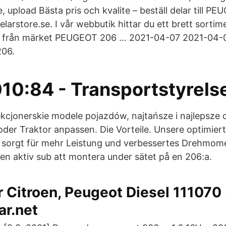
, upload Bästa pris och kvalite – beställ delar till P
elarstore.se. I vår webbutik hittar du ett brett sortime
na från märket PEUGEOT 206 … 2021-04-07 2021-04-0
206.
10:84 - Transportstyrels
kcjonerskie modele pojazdów, najtańsze i najlepsze o
der Traktor anpassen. Die Vorteile. Unsere optimier
 sorgt für mehr Leistung und verbessertes Drehmome
 en aktiv sub att montera under sätet på en 206:a.
 Citroen, Peugeot Diesel 111070 
ar.net