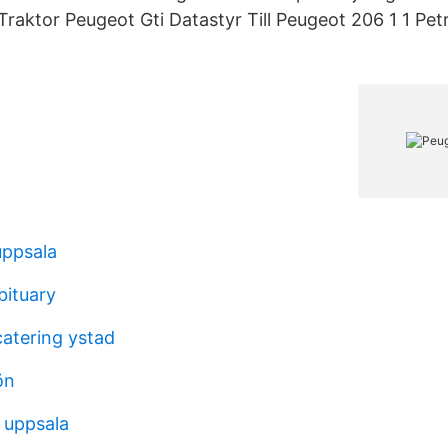
raktor Peugeot Gti Datastyr Till Peugeot 206 1 1 Pe
uppsala
bituary
atering ystad
ön
 uppsala