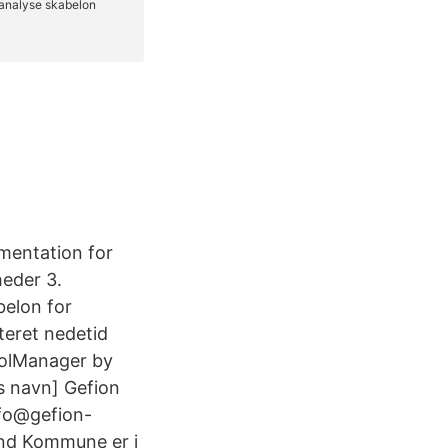
umentation for
heder 3.
elon for
teret nedetid
olManager by
s navn] Gefion
fo@gefion-
und Kommune er i