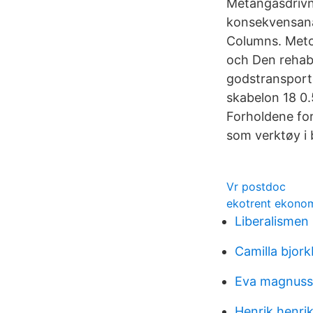
Metangasdrivn
konsekvensanal
Columns. Meto
och Den rehab
godstransport
skabelon 18 0
Forholdene for
som verktøy i 
Vr postdoc
ekotrent ekonom
Liberalismen
Camilla bjor
Eva magnus
Henrik henri