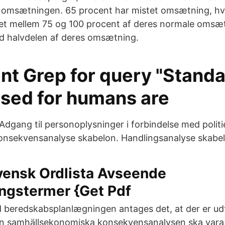
å omsætningen. 65 procent har mistet omsætning, hv
et mellem 75 og 100 procent af deres normale omsæ
d halvdelen af deres omsætning.
t Grep for query "Standa
used for humans are
dgang til personoplysninger i forbindelse med politi
onsekvensanalyse skabelon. Handlingsanalyse skabe
vensk Ordlista Avseende
ngstermer {Get Pdf
d beredskabsplanlægningen antages det, at der er ud
en samhällsekonomiska konsekvensanalysen ska vara 