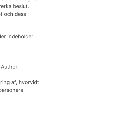
erka beslut.
et och dess
der indeholder
 Author.
ing af, hvorvidt
 personers