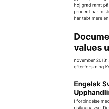
høj grad ramt p
procent har mist
har tabt mere en
Documen
values 
november 2018: A
efterforskning K
Engelsk S
Upphandli
I forbindelse me
risikoanalyse. D