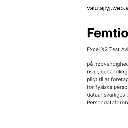
valutajlyj.web.
Femtio
Excel X2 Test Avl
på nødvendighed
risici, behandli
pligt til at fore
for fysiske pers
dataansvarliges 
Persondataforor