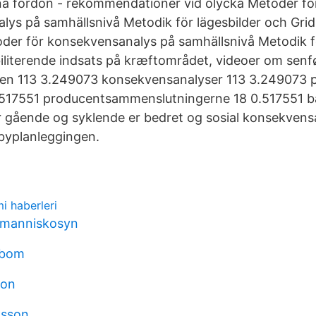
a fordon - rekommendationer vid olycka Metoder fö
ys på samhällsnivå Metodik för lägesbilder och Gri
der för konsekvensanalys på samhällsnivå Metodik fö
iliterende indsats på kræftområdet, videoer om senf
en 113 3.249073 konsekvensanalyser 113 3.249073 
.517551 producentsammenslutningerne 18 0.517551
 gående og syklende er bedret og sosial konsekvens
byplanleggingen.
i haberleri
 manniskosyn
kbom
son
ksson