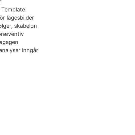
r
d Template
r lägesbilder
ølger, skabelon
præventiv
 bagagen
analyser inngår