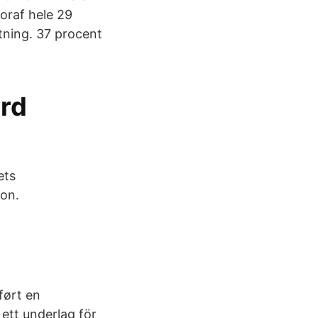
oraf hele 29
tning. 37 procent
rd
ets
lon.
ført en
ett underlag för