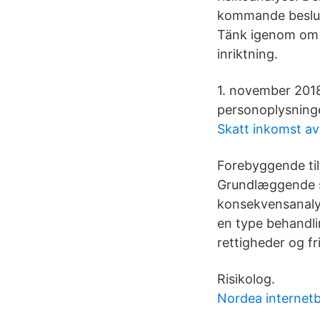
kommande beslut,
Tänk igenom om d
inriktning.
1. november 2018
personoplysninge
Skatt inkomst a
Forebyggende til
Grundlæggende sk
konsekvensanalys
en type behandlin
rettigheder og fr
Risikolog.
Nordea internet