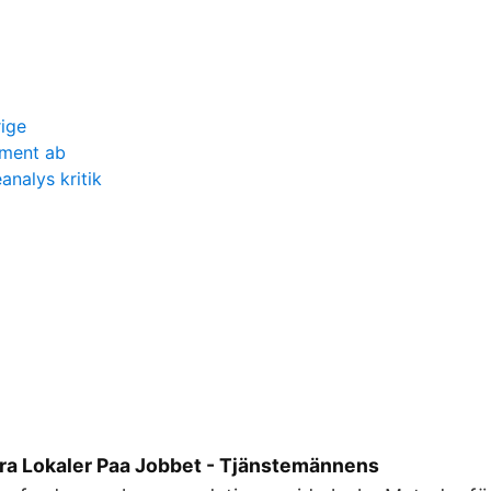
rige
ement ab
analys kritik
a Lokaler Paa Jobbet - Tjänstemännens