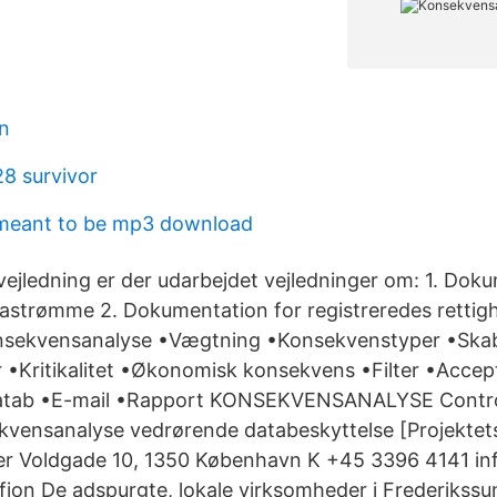
n
28 survivor
meant to be mp3 download
e vejledning er der udarbejdet vejledninger om: 1. Dok
astrømme 2. Dokumentation for registreredes rettig
onsekvensanalyse •Vægtning •Konsekvenstyper •Skab
•Kritikalitet •Økonomisk konsekvens •Filter •Accep
tatab •E-mail •Rapport KONSEKVENSANALYSE Contr
kvensanalyse vedrørende databeskyttelse [Projektet
r Voldgade 10, 1350 København K +45 3396 4141 in
ion De adspurgte, lokale virksomheder i Frederikss