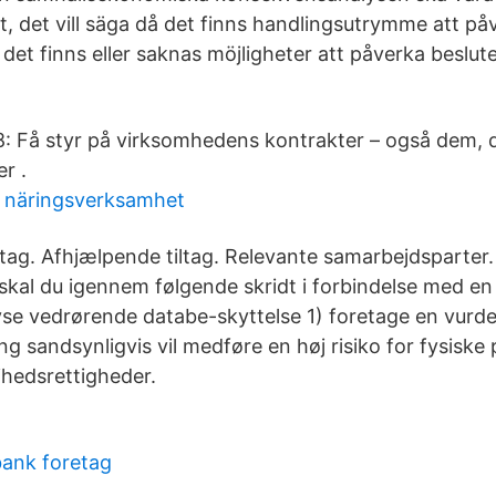
 det vill säga då det finns handlingsutrymme att påv
et finns eller saknas möjligheter att påverka beslut
: Få styr på virksomhedens kontrakter – også dem, 
r .
v näringsverksamhet
tag. Afhjælpende tiltag. Relevante samarbejdsparter.
al du igennem følgende skridt i forbindelse med en
e vedrørende databe-skyttelse 1) foretage en vurder
g sandsynligvis vil medføre en høj risiko for fysiske
ihedsrettigheder.
bank foretag