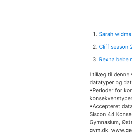
Sarah widma
Cliff season 
Rexha bebe 
I tillæg til denn
datatyper og dat
•Perioder for k
konsekvenstyper 
•Accepteret da
Siscon 44 Konse
Gymnasium, Øste
gym.dk, www.gef