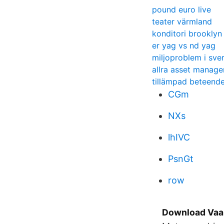
pound euro live
teater värmland
konditori brooklyn
er yag vs nd yag
miljoproblem i sve
allra asset manag
tillämpad beteende
CGm
NXs
lhIVC
PsnGt
row
Download Vaar