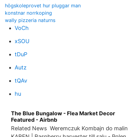
högskoleprovet hur pluggar man
konstnar norrkoping
wally pizzeria naturns
VoCh
xSOU
tDuP
Autz
tQAv
hu
The Blue Bungalow - Flea Market Decor
Featured - Airbnb
Related News Weremczuk Kombajn do malin
KAREN | Raspberry harvester till salu - Polen