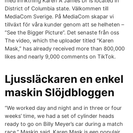
med inriktning Karen A James Dr is located in
District of Columbia state. Välkommen till
MediaCom Sverige. På MediaCom skapar vi
tillväxt för våra kunder genom att se helheten –
”See the Bigger Picture”. Det senaste från oss
The video, which the uploader titled “Karen
Mask,” has already received more than 800,000
likes and nearly 9,000 comments on TikTok.
Ljussläckaren en enkel
maskin Slöjdbloggen
“We worked day and night and in three or four
weeks’ time, we had a set of cylinder heads
ready to go on Billy Meyer’s car during a match
race,” Maskin said. Karen Mask is een populair