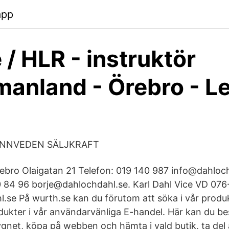
app
 / HLR - instruktör
anland - Örebro - L
FINNVEDEN SÄLJKRAFT
bro Olaigatan 21 Telefon: 019 140 987 info@dahloch
 84 96 borje@dahlochdahl.se. Karl Dahl Vice VD 076
.se På wurth.se kan du förutom att söka i vår produ
odukter i vår användarvänliga E-handel. Här kan du be
net, köpa på webben och hämta i vald butik, ta del 