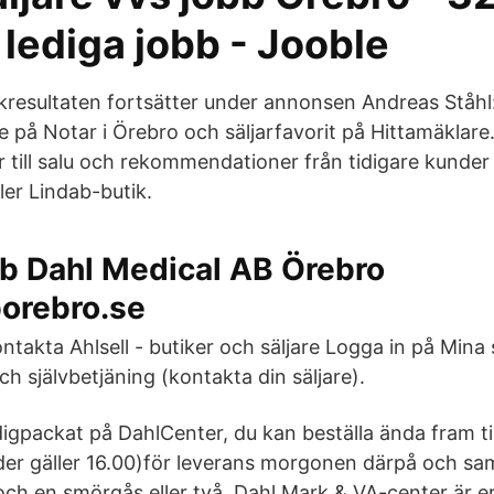
 lediga jobb - Jooble
resultaten fortsätter under annonsen Andreas Ståhl
e på Notar i Örebro och säljarfavorit på Hittamäklar
r till salu och rekommendationer från tidigare kunder 
ler Lindab-butik.
bb Dahl Medical AB Örebro
borebro.se
ntakta Ahlsell - butiker och säljare Logga in på Mina 
h självbetjäning (kontakta din säljare).
digpackat på DahlCenter, du kan beställa ända fram ti
der gäller 16.00)för leverans morgonen därpå och sam
och en smörgås eller två. Dahl Mark & VA-center är e