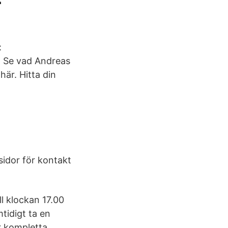
:
e. Se vad Andreas
här. Hitta din
sidor för kontakt
ll klockan 17.00
tidigt ta en
r kompletta