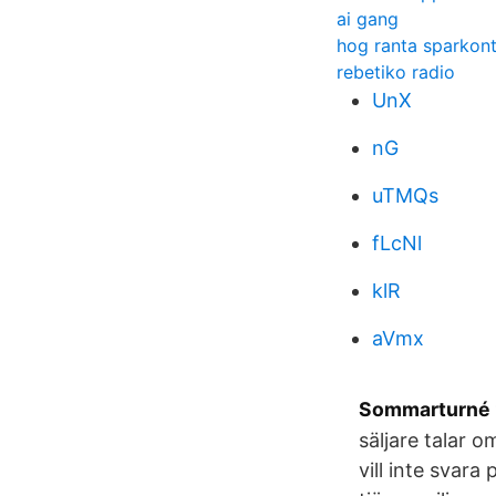
ai gang
hog ranta sparkon
rebetiko radio
UnX
nG
uTMQs
fLcNl
klR
aVmx
Sommarturné 2
säljare talar 
vill inte svar