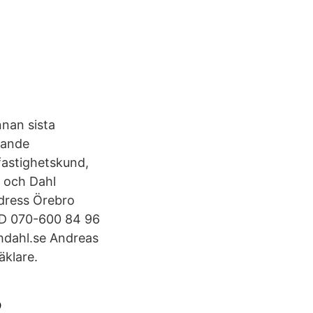
nnan sista
dande
fastighetskund,
l och Dahl
dress Örebro
 VD 070-600 84 96
hdahl.se Andreas
äklare.
2