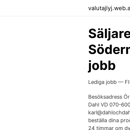
valutajlyj.web.
Säljare
Söderm
jobb
Lediga jobb — 
Besöksadress Öre
Dahl VD 070-600
karl@dahlochdahl
beställa dina pr
24 timmar om dyg