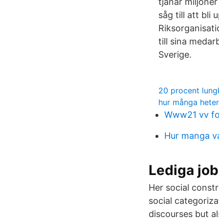
tjänar miljone
såg till att bl
Riksorganisati
till sina medar
Sverige.
20 procent lung
hur många heter
Www21 vv fo
Hur manga va
Lediga j
Her social constr
social categoriza
discourses but al