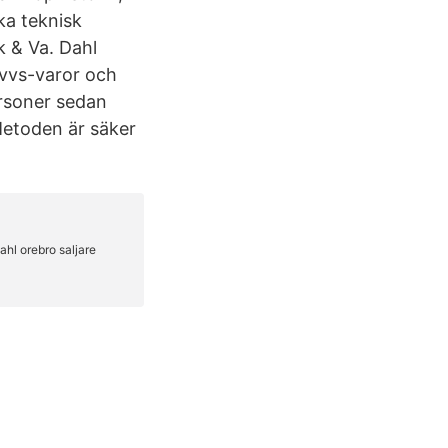
ka teknisk
 & Va. Dahl
 vvs-varor och
ersoner sedan
Metoden är säker