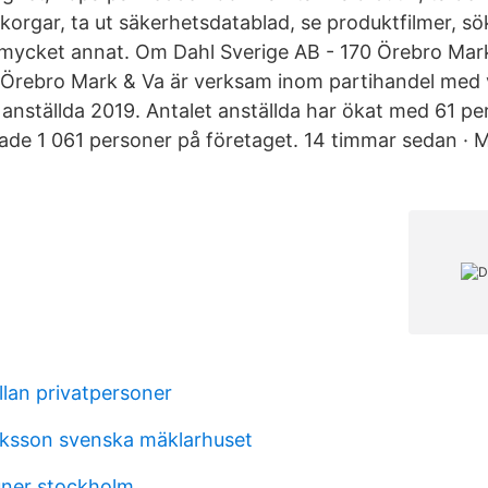
orgar, ta ut säkerhetsdatablad, se produktfilmer, sö
mycket annat. Om Dahl Sverige AB - 170 Örebro Mark
 Örebro Mark & Va är verksam inom partihandel med
2 anställda 2019. Antalet anställda har ökat med 61 p
ade 1 061 personer på företaget. 14 timmar sedan · 
llan privatpersoner
iksson svenska mäklarhuset
ner stockholm