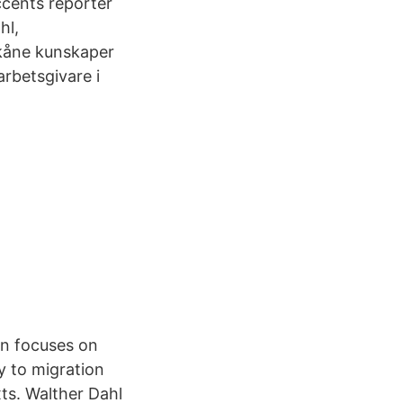
Accents reporter
hl,
 Skåne kunskaper
arbetsgivare i
ten focuses on
ly to migration
xts. Walther Dahl