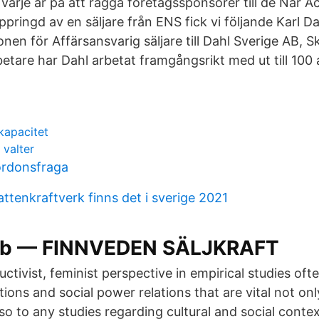
r varje år på att ragga företagssponsorer till de När 
i uppringd av en säljare från ENS fick vi följande Karl Da
onen för Affärsansvarig säljare till Dahl Sverige AB,
betare har Dahl arbetat framgångsrikt med ut till 100 
kapacitet
 valter
rdonsfraga
ttenkraftverk finns det i sverige 2021
obb — FINNVEDEN SÄLJKRAFT
uctivist, feminist perspective in empirical studies of
tions and social power relations that are vital not on
so to any studies regarding cultural and social conte