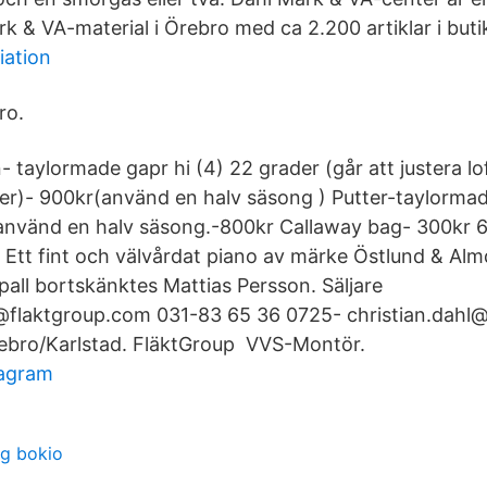
k & VA-material i Örebro med ca 2.200 artiklar i buti
iation
ro.
n- taylormade gapr hi (4) 22 grader (går att justera lof
ster)- 900kr(använd en halv säsong ) Putter-taylorma
använd en halv säsong.-800kr Callaway bag- 300kr 6
- Ett fint och välvårdat piano av märke Östlund & Al
pall bortskänktes Mattias Persson. Säljare
@flaktgroup.com 031-83 65 36 0725- christian.dahl
ebro/Karlstad. FläktGroup VVS-Montör.
tagram
ng bokio