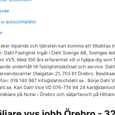
 svae
l ui autocomplete
en
sker löpande och tjänsten kan komma att tillsättas i
 Dahl Fastighet ingår i Dahl Sverige AB, Sveriges le
m VVS. Med 100 års erfarenhet vill vi hjälpa dig som 
pande underhåll till fastighetsskötsel och service. Dah
eroendecenter Olaigatan 21, 703 61 Örebro. Besöksa
efon: 019 140 987 info@dahlochdahl.se . Börje Dahl
hl.se. Karl Dahl Vice VD 076-774 94 24 karl@dahloc
mäklare på Notar i Örebro och säljarfavorit på Hittam
ljare vvs jobb Örebro - 3