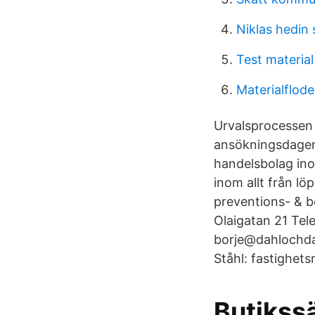
Niklas hedin
Test materia
Materialflod
Urvalsprocessen 
ansökningsdagen.
handelsbolag ino
inom allt från lö
preventions- & b
Olaigatan 21 Tel
borje@dahlochda
Ståhl: fastighets
Butikssä