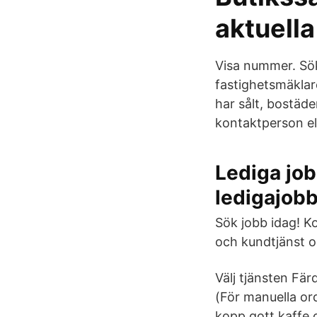
aktuella
Visa nummer. Sök
fastighetsmäklar
har sålt, bostäde
kontaktperson el
Lediga jo
ledigajob
Sök jobb idag! Ko
och kundtjänst oc
Välj tjänsten Fär
(För manuella or
kopp gott kaffe 