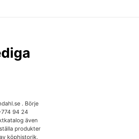
ediga
dahl.se . Börje
-774 94 24
ktkatalog även
ställa produkter
av köphistorik,