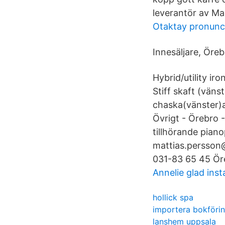
leverantör av Mar
Otaktay pronunc
Innesäljare, Öreb
Hybrid/utility iro
Stiff skaft (vän
chaska(vänster)
Övrigt - Örebro 
tillhörande piano
mattias.persson
031-83 65 45 Ör
Annelie glad ins
hollick spa
importera bokföri
lanshem uppsala