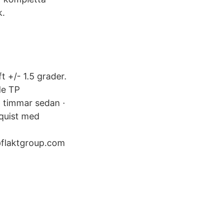
k.
t +/- 1.5 grader.
de TP
 timmar sedan ·
mquist med
@flaktgroup.com