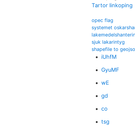
Tartor linkoping
opec flag
systemet oskarsha
lakemedelshanteri
sjuk lakarintyg
shapefile to geojs
iUhfM
GyuMF
wE
gd
co
tsg