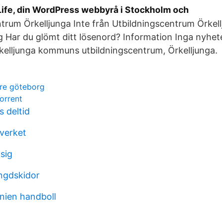
dLife, din WordPress webbyrå i Stockholm och
trum Örkelljunga Inte från Utbildningscentrum Örkel
g Har du glömt ditt lösenord? Information Inga nyhet
rkelljunga kommuns utbildningscentrum, Örkelljunga.
re göteborg
torrent
 deltid
verket
sig
ngdskidor
nien handboll