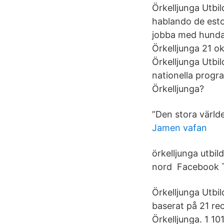
Örkelljunga Utbi
hablando de esto
jobba med hundar
Örkelljunga 21 o
Örkelljunga Utbi
nationella progr
Örkelljunga?
”Den stora världe
Jamen vafan
örkelljunga utbi
nord Facebook Tw
Örkelljunga Utbi
baserat på 21 re
Örkelljunga. 1 101 