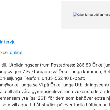
intervju
excel online
till. Utbildningscentrum Postadress: 286 80 Örkellju
ungsvägen 7 Fakturaadress: Örkelljunga kommun, Ref
Örkelljunga Telefon: 0435-552 10 E-post:
um@orkelljunga.se Vi på Örkelljunga Utbildningscent
jälp till alla våra gymnasieelever och vuxenstuderand
gemensam yta (sal 261) för dem som behöver extra h
 som vill ägna tid åt studier på eventuella håltimmar. D