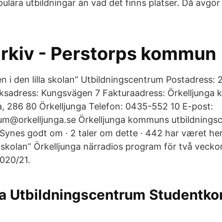
opulära utbildningar än vad det finns platser. Då avg
rkiv - Perstorps kommun
n i den lilla skolan” Utbildningscentrum Postadress:
ksadress: Kungsvägen 7 Fakturaadress: Örkelljunga
, 286 80 Örkelljunga Telefon: 0435-552 10 E-post:
rum@orkelljunga.se Örkelljunga kommuns utbildnings
 Synes godt om · 2 taler om dette · 442 har været her
la skolan” Örkelljunga närradios program för två veck
2020/21.
ga Utbildningscentrum Studentko