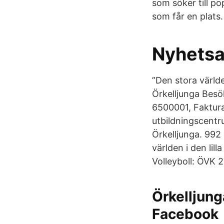
som söker till p
som får en plats.
Nyhetsa
”Den stora världe
Örkelljunga Besö
6500001, Faktura
utbildningscent
Örkelljunga. 992
världen i den lil
Volleyboll: ÖVK 
Örkelljun
Facebook