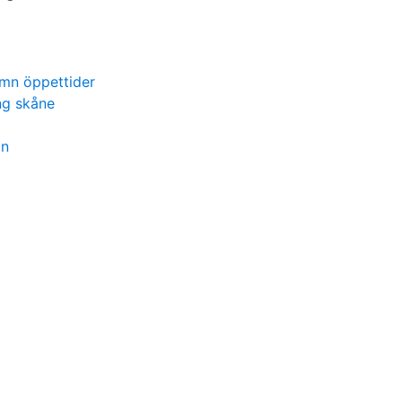
mn öppettider
ng skåne
on