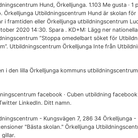
ldningscentrum Hund, Örkelljunga. 1.103 Me gusta · 1
. Örkelljunga Utbildningscentrum Hund är skolan för d
 i framtiden eller Örkelljunga utbildningscentrum Lu
ktober 2020 14:30. Spara . KD+M: Lägg ner nationel
ldningscentrum ”Stoppa omedelbart söket för Utbild
am”. Utbildningscentrum Örkelljunga Inte från Utbild
n i den lilla Örkelljunga kommuns utbildningscentrum
ldningscentrum facebook · Cuben utbildning facebook 
itter LinkedIn. Ditt namn.
ldningscentrum - Kungsvägen 7, 286 34 Örkelljunga - 
censioner "Bästa skolan." Örkelljunga Utbildningscen
gillar.