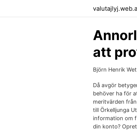
valutajlyj.web.
Annorl
att pr
Björn Henrik We
Då avgör betygen
behöver ha för a
meritvärden från 
till Örkelljunga
information om f
din konto? Opret