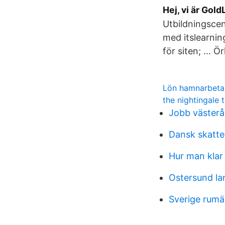
Hej, vi är Gol
Utbildningscen
med itslearnin
för siten; … Ö
Lön hamnarbeta
the nightingale 
Jobb västerås
Dansk skatte
Hur man klar 
Ostersund la
Sverige rumä