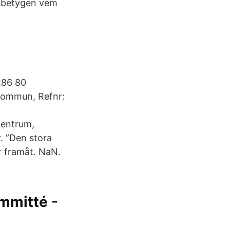
ör betygen vem
 286 80
 kommun, Refnr:
centrum,
. ”Den stora
or framåt. NaN.
mmitté -