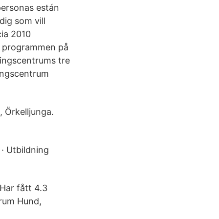
 personas están
ig som vill
cia 2010
la programmen på
ningscentrums tre
ningscentrum
, Örkelljunga.
· Utbildning
Har fått 4.3
trum Hund,