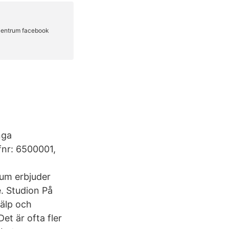
nga
nr: 6500001,
rum erbjuder
e. Studion På
jälp och
et är ofta fler