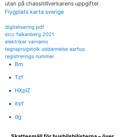
utan på chassitillverkarens uppgifter.
Flygplats karta sverige
digitalisering pdf
stcc falkenberg 2021
elektriker varnamo
tegnsprogstolk uddannelse aarhus
registrerings nummer
Bm
Tzf
HXplZ
itsY
dg
Skattesmäll för husbilsbilisterna – över