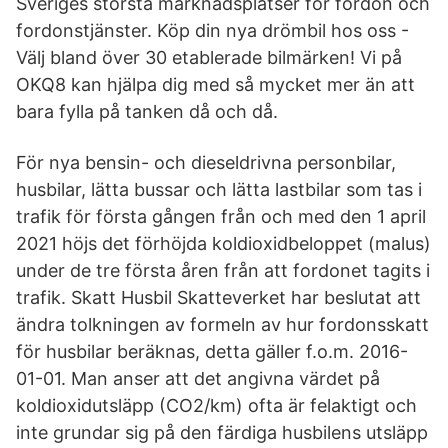
Sveriges största marknadsplatser för fordon och
fordonstjänster. Köp din nya drömbil hos oss -
Välj bland över 30 etablerade bilmärken! Vi på
OKQ8 kan hjälpa dig med så mycket mer än att
bara fylla på tanken då och då.
För nya bensin- och dieseldrivna personbilar,
husbilar, lätta bussar och lätta lastbilar som tas i
trafik för första gången från och med den 1 april
2021 höjs det förhöjda koldioxidbeloppet (malus)
under de tre första åren från att fordonet tagits i
trafik. Skatt Husbil Skatteverket har beslutat att
ändra tolkningen av formeln av hur fordonsskatt
för husbilar beräknas, detta gäller f.o.m. 2016-
01-01. Man anser att det angivna värdet på
koldioxidutsläpp (CO2/km) ofta är felaktigt och
inte grundar sig på den färdiga husbilens utsläpp