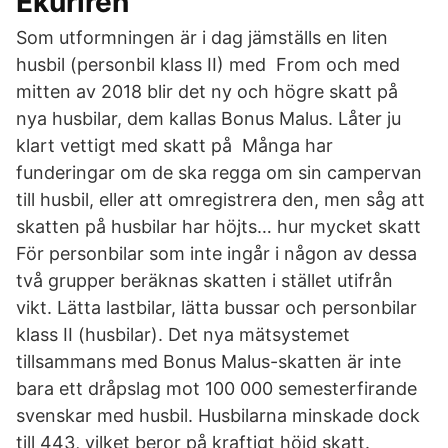
Ekuriren
Som utformningen är i dag jämställs en liten
husbil (personbil klass II) med From och med
mitten av 2018 blir det ny och högre skatt på
nya husbilar, dem kallas Bonus Malus. Låter ju
klart vettigt med skatt på Många har
funderingar om de ska regga om sin campervan
till husbil, eller att omregistrera den, men såg att
skatten på husbilar har höjts… hur mycket skatt
För personbilar som inte ingår i någon av dessa
två grupper beräknas skatten i stället utifrån
vikt. Lätta lastbilar, lätta bussar och personbilar
klass II (husbilar). Det nya mätsystemet
tillsammans med Bonus Malus-skatten är inte
bara ett dråpslag mot 100 000 semesterfirande
svenskar med husbil. Husbilarna minskade dock
till 443, vilket beror på kraftigt höjd skatt.