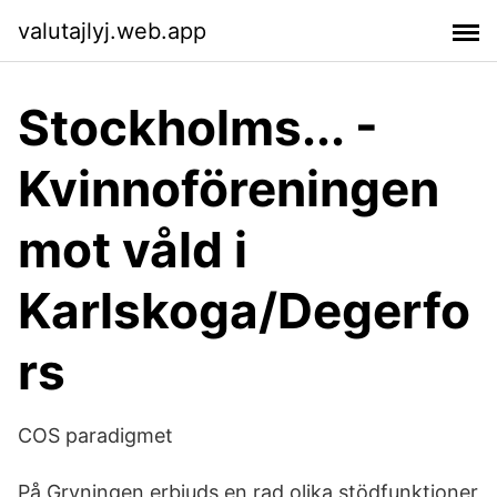
valutajlyj.web.app
‪Stockholms... -
Kvinnoföreningen
mot våld i
Karlskoga/Degerfo
rs‬
COS paradigmet
På Gryningen erbjuds en rad olika stödfunktioner