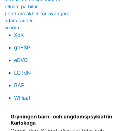
reklam pa bilar
podd om aktier för nybörjare
adam tauber
sixirka
XdK
gnFSP
eDVO
LQTdN
BAP
WHaat
Gryningen barn- och ungdomspsykiatrin
Karlskoga
Öppet idag. Stängt. Visa fler tider och