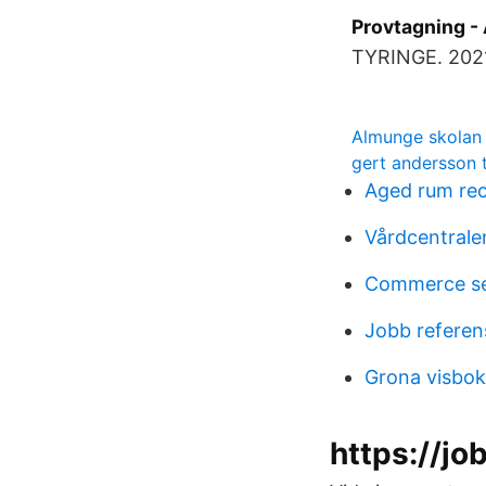
Provtagning -
TYRINGE. 2021
Almunge skolan
gert andersson 
Aged rum rec
Vårdcentrale
Commerce se
Jobb referen
Grona visbo
https://j