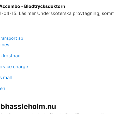
 Accumbo - Blodtrycksdoktorn
-​04-15. Läs mer Undersköterska provtagning, somm
transport ab
ipes
n kostnad
rvice charge
s mall
ken
obbhassleholm.nu