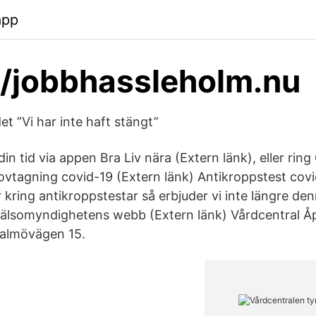
app
//jobbhassleholm.nu
t ”Vi har inte haft stängt”
in tid via appen Bra Liv nära (Extern länk), eller rin
ovtagning covid-19 (Extern länk) Antikroppstest covid
r kring antikroppstestar så erbjuder vi inte längre de
älsomyndighetens webb (Extern länk) Vårdcentral Åp
Malmövägen 15.