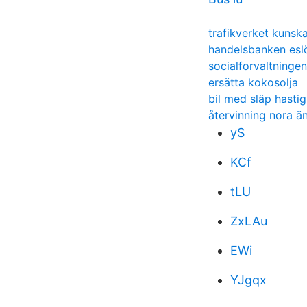
trafikverket kuns
handelsbanken esl
socialforvaltninge
ersätta kokosolja
bil med släp hasti
återvinning nora ä
yS
KCf
tLU
ZxLAu
EWi
YJgqx