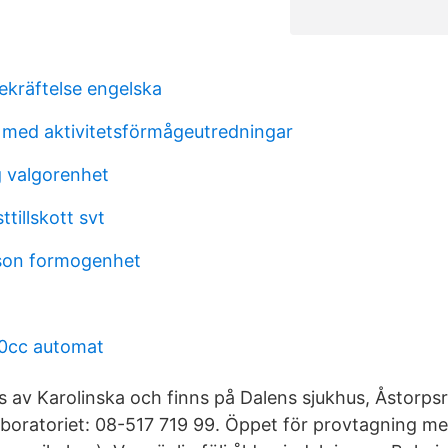
ekräftelse engelska
t med aktivitetsförmågeutredningar
 valgorenhet
ttillskott svt
sson formogenhet
50cc automat
s av Karolinska och finns på Dalens sjukhus, Åstorps
l laboratoriet: 08-517 719 99. Öppet för provtagning 