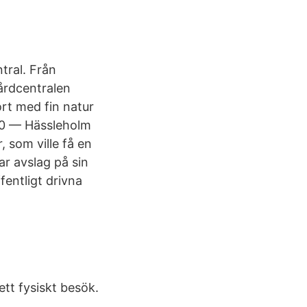
tral. Från
Vårdcentralen
rt med fin natur
020 — Hässleholm
, som ville få en
r avslag på sin
entligt drivna
tt fysiskt besök.