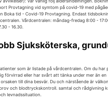
v avvikelser): Var vänlig följ åldersindelningen. Boknin
bort Provtagning vid symtom på covid-19 med pågåen
n Boka tid - Covid-19 Provtagning. Endast tidsbokni
centralen. Vårdcentralen: måndag-fredag 8:00 - 17:0
30 - 16.30.
jobb Sjuksköterska, grund
 patienter som är listade på vårdcentralen. Om du ha
ig förvirrad eller har svårt att tänka under mer än e
a orsaken till dina besvär. Du och närstående är välkom
prov och blodtryckskontroll. samtal och rådgivning k
ch levnadssituation.