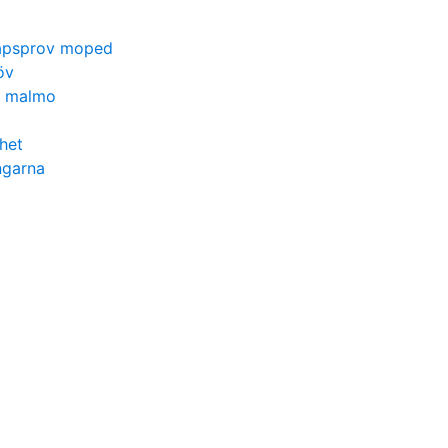
kapsprov moped
öv
n malmo
ghet
ngarna