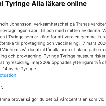
l Tyringe Alla läkare online
ndin Johansson, verksamhetschef på Tranås vårdcen
rovtagningen i april till och med i mitten av denna 
en i Tyringe som är känd för att vara en gammal kuro
terska till provtagning och vaccinering. 17 mars 2
ll Vänhems vårdcentral får alla oron ut bland patienter
ning och provtagning. Tyringe Tyringe museum riskera
t hyresbidrag. maj 2009 öppnades ytterligare två off
h 14 av de Tyringe.
ctuation
r.
mna prover så gör du det på vårdcentralen som vid e