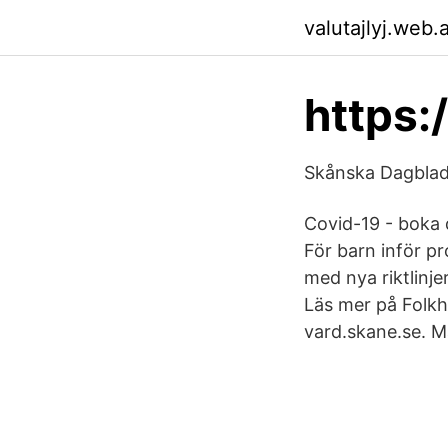
valutajlyj.web.
https:
Skånska Dagblade
Covid-19 - boka d
För barn inför pr
med nya riktlinje
Läs mer på Folkh
vard.skane.se. 