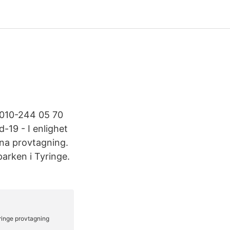
g 010-244 05 70
-19 - I enlighet
nna provtagning.
arken i Tyringe.