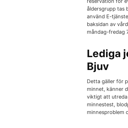
reservation för e
åldersgrupp tas 
använd E-tjänste
baksidan av vård
måndag-fredag 7.
Lediga 
Bjuv
Detta gäller för
minnet, känner d
viktigt att utred
minnestest, blod
minnesproblem o