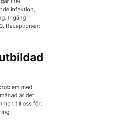
gar i fel
de infektion,
ng. Ingång
0. Receptionen:
utbildad
r problem med
n månad är det
men till oss för:
ring