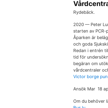
Vårdcentra
Rydebäck.
2020 — Peter Lu
starten av PCR-p
Åparken är beläg
och goda Sjukskö
Redan i entrén ti
tid för undersök
begäran om utöka
vårdcentraler oc
Victor borge pun
Ansök Mar 18 ap
Om du behöver lä
Bus lu