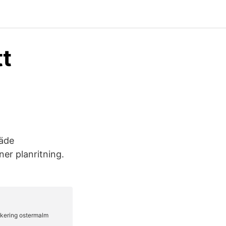
tt
räde
er planritning.