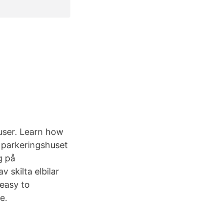
 user. Learn how
 i parkeringshuset
g på
 skilta elbilar
 easy to
e.