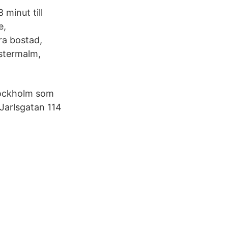
 minut till
e,
ra bostad,
Östermalm,
tockholm som
Jarlsgatan 114