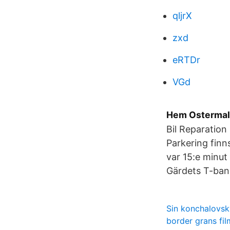
qljrX
zxd
eRTDr
VGd
Hem Ostermal
Bil Reparation
Parkering finn
var 15:e minut
Gärdets T-ban
Sin konchalovsk
border grans fil