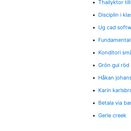
Thailyktor til
Disciplin i k
Ug cad softw
Fundamental
Konditori sm
Grön gul röd
Håkan johans
Karin karlsbr
Betala via ba
Gerle creek