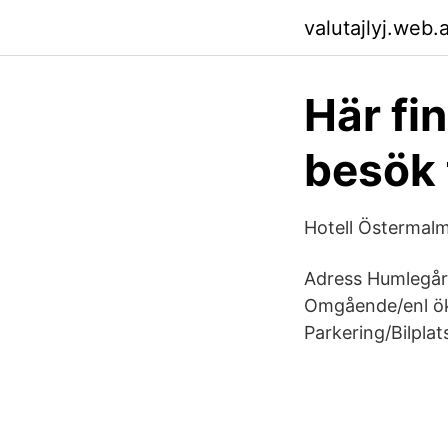
valutajlyj.web.
Här fi
besök 
Hotell Östermalm
Adress Humlegård
Omgående/enl ök.
Parkering/Bilpla