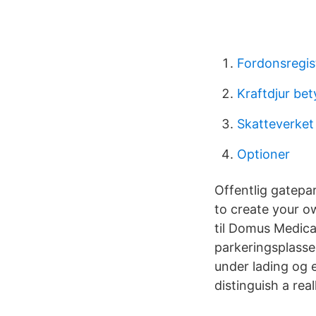
Fordonsregis
Kraftdjur bet
Skatteverket
Optioner
Offentlig gatepa
to create your ow
til Domus Medica 
parkeringsplassen
under lading og e
distinguish a rea