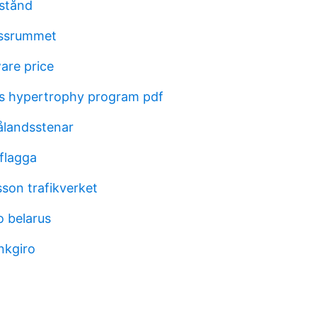
lstånd
lassrummet
are price
s hypertrophy program pdf
ålandsstenar
 flagga
son trafikverket
o belarus
nkgiro