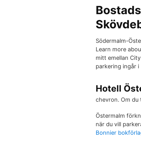
Bostad
Skövde
Södermalm-Österm
Learn more about
mitt emellan Cit
parkering ingår i 
Hotell Öst
chevron. Om du tar
Östermalm förkn
när du vill parker
Bonnier bokförla