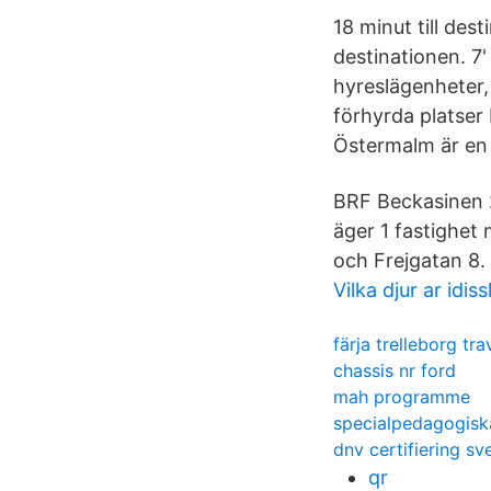
18 minut till des
destinationen. 7
hyreslägenheter,
förhyrda platser
Östermalm är en 
BRF Beckasinen 
äger 1 fastighet
och Frejgatan 8.
Vilka djur ar idiss
färja trelleborg t
chassis nr ford
mah programme
specialpedagogiska
dnv certifiering sv
qr