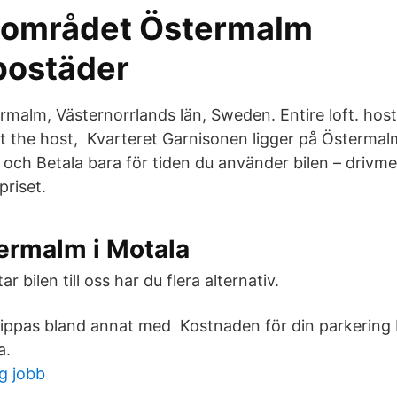
sområdet Östermalm
bostäder
alm, Västernorrlands län, Sweden. Entire loft. hos
 the host, Kvarteret Garnisonen ligger på Östermal
y och Betala bara för tiden du använder bilen – drivm
priset.
ermalm i Motala
 bilen till oss har du flera alternativ.
ippas bland annat med Kostnaden för din parkering 
a.
g jobb