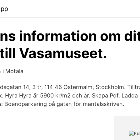
app
nns information om di
till Vasamuseet.
 i Motala
sgatan 14, 3 tr, 114 46 Östermalm, Stockholm. Tillt
 Hyra Hyra är 5900 kr/m2 och år. Skapa Pdf. Ladda n
ts: Boendparkering på gatan för mantalsskriven.