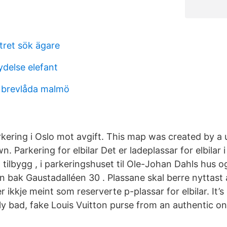
tret sök ägare
ydelse elefant
 brevlåda malmö
rkering i Oslo mot avgift. This map was created by a
n. Parkering for elbilar Det er ladeplassar for elbilar
tilbygg , i parkeringshuset til Ole-Johan Dahls hus o
 bak Gaustadalléen 30 . Plassane skal berre nyttast av
r ikkje meint som reserverte p-plassar for elbilar. It’s
lly bad, fake Louis Vuitton purse from an authentic on